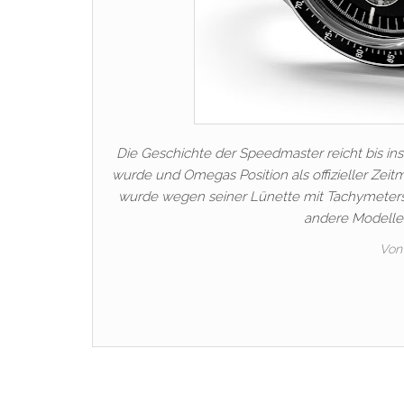
Die Geschichte der Speedmaster reicht bis ins
wurde und Omegas Position als offizieller Zei
wurde wegen seiner Lünette mit Tachymetersk
andere Modelle 
Von