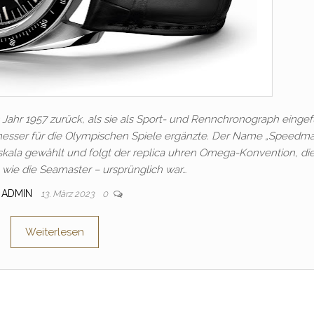
 Jahr 1957 zurück, als sie als Sport- und Rennchronograph eingef
tmesser für die Olympischen Spiele ergänzte. Der Name „Speedma
ala gewählt und folgt der replica uhren Omega-Konvention, die
wie die Seamaster – ursprünglich war…
ADMIN
13. März 2023
0
Weiterlesen