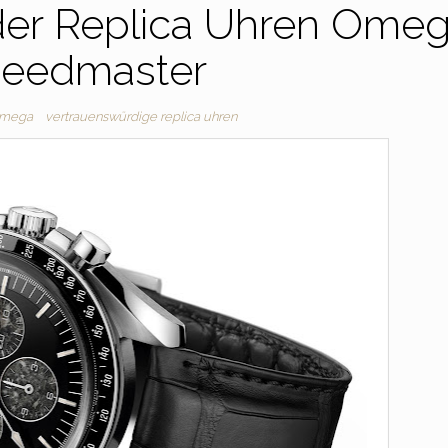
der Replica Uhren Ome
eedmaster
 omega
vertrauenswürdige replica uhren