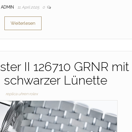
ADMIN
11. April 2025
0
Weiterlesen
ter II 126710 GRNR mit
 schwarzer Lünette
replica uhren rolex