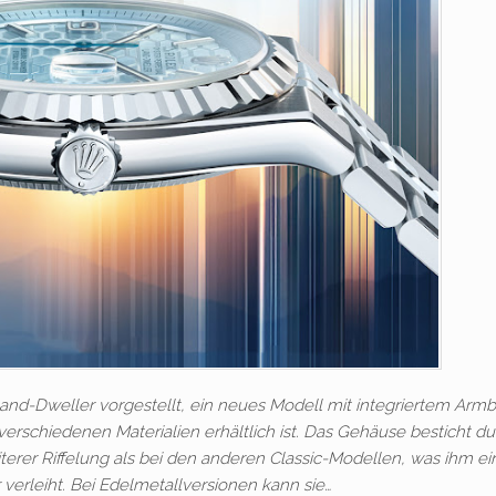
and-Dweller vorgestellt, ein neues Modell mit integriertem Arm
rschiedenen Materialien erhältlich ist. Das Gehäuse besticht du
eiterer Riffelung als bei den anderen Classic-Modellen, was ihm e
erleiht. Bei Edelmetallversionen kann sie…