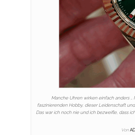
Manche Uhren wirken einfach anders … N
faszinierenden Hobby, dieser Leidenschaft und/
Das war ich noch nie und ich bezweifle, dass i
Von
A