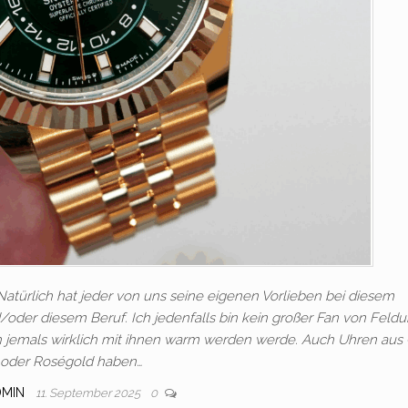
atürlich hat jeder von uns seine eigenen Vorlieben bei diesem
oder diesem Beruf. Ich jedenfalls bin kein großer Fan von Feldu
ch jemals wirklich mit ihnen warm werden werde. Auch Uhren aus
oder Roségold haben…
DMIN
11. September 2025
0