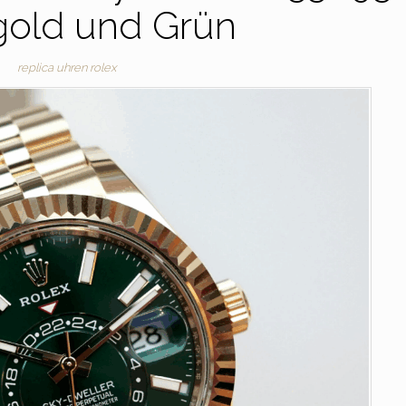
gold und Grün
replica uhren rolex