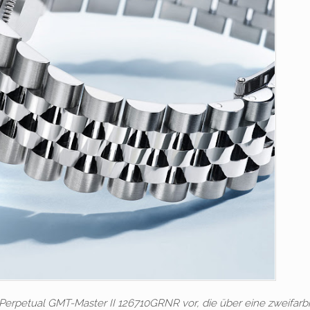
r Perpetual GMT-Master II 126710GRNR vor, die über eine zweifarb