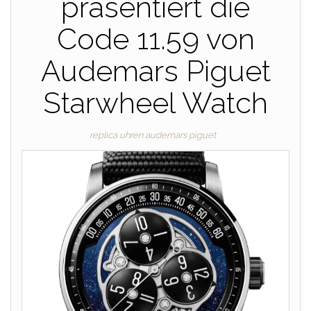
präsentiert die
Code 11.59 von
Audemars Piguet
Starwheel Watch
replica uhren audemars piguet