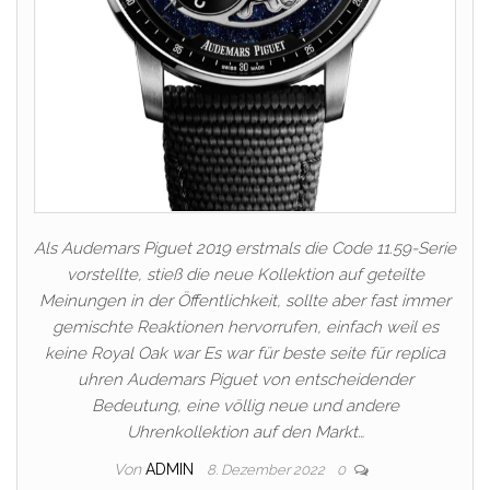
Als Audemars Piguet 2019 erstmals die Code 11.59-Serie
vorstellte, stieß die neue Kollektion auf geteilte
Meinungen in der Öffentlichkeit, sollte aber fast immer
gemischte Reaktionen hervorrufen, einfach weil es
keine Royal Oak war Es war für beste seite für replica
uhren Audemars Piguet von entscheidender
Bedeutung, eine völlig neue und andere
Uhrenkollektion auf den Markt…
Von
ADMIN
8. Dezember 2022
0