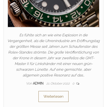
Es fühlte sich an wie eine Explosion in die
Vergangenheit, als die Uhrenindustrie am Eröffnungstag
der größten Messe seit Jahren zum Schaufenster des
Rolex-Standes strömte. Die große Veröffentlichung von
der Krone in diesem Jahr war zweifellos die GMT-
Master II für Linkshänder mit einer neuen grün-
schwarzen Lünette. Auf eine gemischte, aber
allgemein positive Resonanz auf das…
Von
ADMIN
21. Oktober 2022
0
Weiterlesen