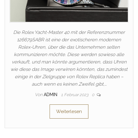
Die Rolex Yacht-Master 40 mit der Referenznummer
126679SABR ist eine der exotischeren modernen
Rolex-Uhren, über die das Unternehmen selten
kommunizieren möchte. Diese werden sowieso alle
verkauft, und man könnte argumentieren, dass Uhren
wie diese das Image verwirren könnten, das zumindest
einige in der Zielgruppe von Rolex Replica haben –
auch wenn es keinen Zweifel gibt,…
Von
ADMIN
1. Februar 2023
0
Weiterlesen