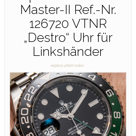
Master-II Ref.-Nr.
126720 VTNR
„Destro“ Uhr für
Linkshänder
replica uhren rolex