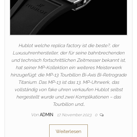
Hublot welche replica factory ist die beste?, der
Luxusuhrenhersteller, der für seine bahnbrechenden
und technisch fortschrittlichen Zeitmesser bekannt ist,
hat seiner MP-Kollektion ein weiteres Meisterwerk
hinzugefügt: die MP-13 Tourbillon Bi-Axis Bi-Retrograde
Titanium. Das MP-13 ist das 13. MP-Uhrwerk, das
vollständig von fake uhren verkaufen Hublot selbst
hergestellt wurde und zwei Komplikationen – das
Tourbillon und…
Von
ADMIN
17. November 2023
0
Weiterlesen