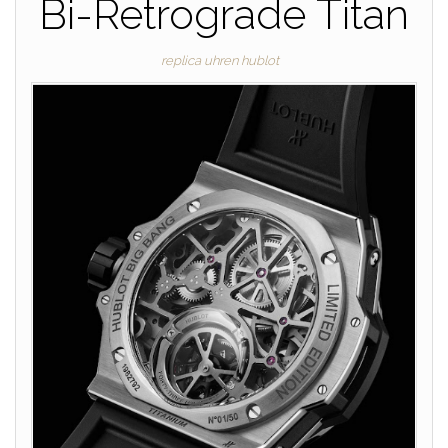
Bi-Retrograde Titan
replica uhren hublot