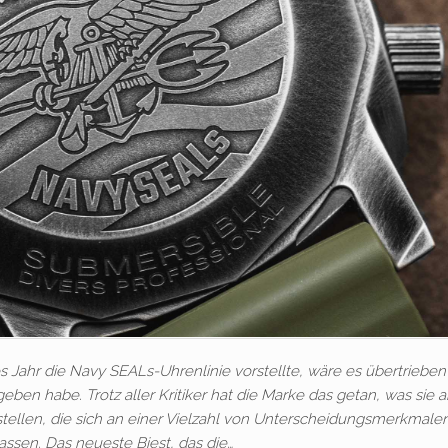
es Jahr die Navy SEALs-Uhrenlinie vorstellte, wäre es übertrieben
ben habe. Trotz aller Kritiker hat die Marke das getan, was sie 
tellen, die sich an einer Vielzahl von Unterscheidungsmerkmale
assen. Das neueste Biest, das die…