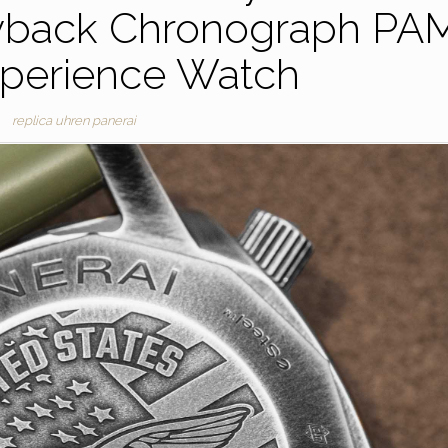
lyback Chronograph PA
xperience Watch
replica uhren panerai