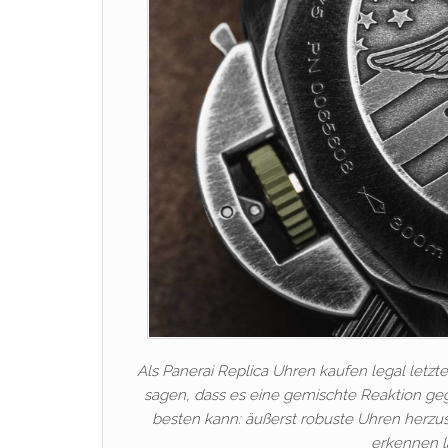
Als Panerai Replica Uhren kaufen legal letzt
sagen, dass es eine gemischte Reaktion gege
besten kann: äußerst robuste Uhren herzus
erkennen l