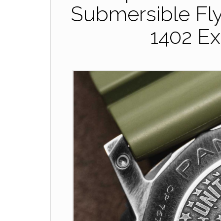
Submersible F
1402 E