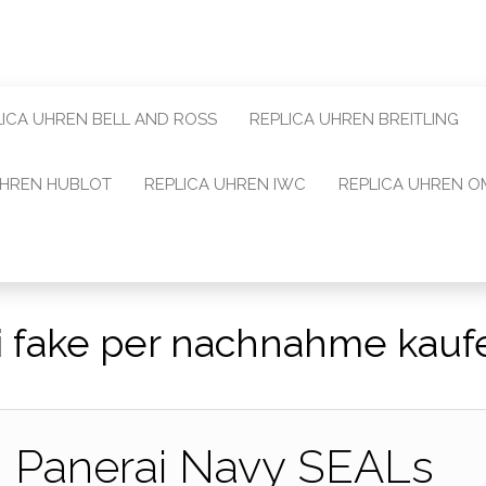
LICA UHREN BELL AND ROSS
REPLICA UHREN BREITLING
UHREN HUBLOT
REPLICA UHREN IWC
REPLICA UHREN 
i fake per nachnahme kauf
n Panerai Navy SEALs