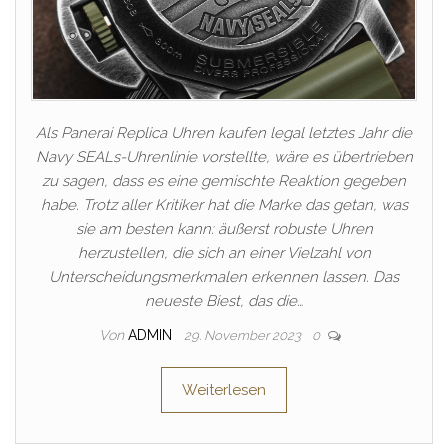
Als Panerai Replica Uhren kaufen legal letztes Jahr die
Navy SEALs-Uhrenlinie vorstellte, wäre es übertrieben
zu sagen, dass es eine gemischte Reaktion gegeben
habe. Trotz aller Kritiker hat die Marke das getan, was
sie am besten kann: äußerst robuste Uhren
herzustellen, die sich an einer Vielzahl von
Unterscheidungsmerkmalen erkennen lassen. Das
neueste Biest, das die…
Von
ADMIN
29. November 2023
0
Weiterlesen