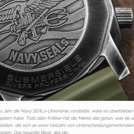
es Jahr die Navy SEALs-Uhrenlinie vorstellte, wäre es übertrieben
ben habe. Trotz aller Kritiker hat die Marke das getan, was sie 
tellen, die sich an einer Vielzahl von Unterscheidungsmerkmale
assen. Das neueste Biest, das die…