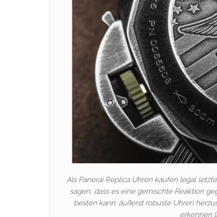
Als Panerai Replica Uhren kaufen legal letzt
sagen, dass es eine gemischte Reaktion gege
besten kann: äußerst robuste Uhren herzus
erkennen l