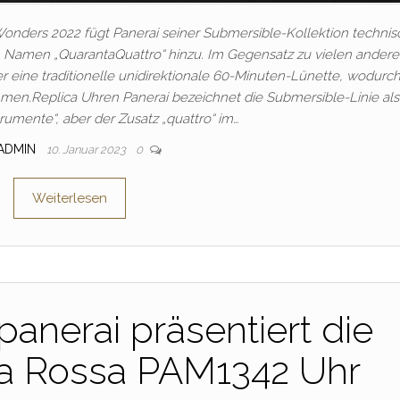
onders 2022 fügt Panerai seiner Submersible-Kollektion technis
 Namen „QuarantaQuattro“ hinzu. Im Gegensatz zu vielen ander
eine traditionelle unidirektionale 60-Minuten-Lünette, wodurch
mmen.Replica Uhren Panerai bezeichnet die Submersible-Linie als
rumente“, aber der Zusatz „quattro“ im…
ADMIN
10. Januar 2023
0
Weiterlesen
panerai präsentiert die
a Rossa PAM1342 Uhr