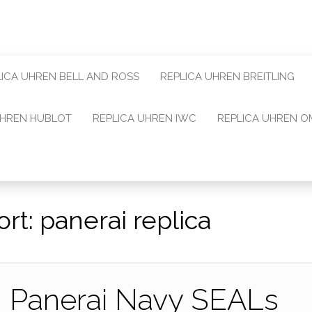
LICA UHREN BELL AND ROSS
REPLICA UHREN BREITLING
UHREN HUBLOT
REPLICA UHREN IWC
REPLICA UHREN 
ort:
panerai replica
n Panerai Navy SEALs