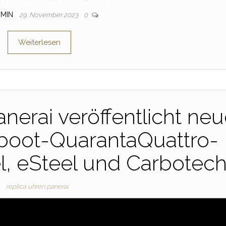
DMIN
29. November 2023
0
Weiterlesen
nerai veröffentlicht ne
oot-QuarantaQuattro-
l, eSteel und Carbotec
replica uhren panerai