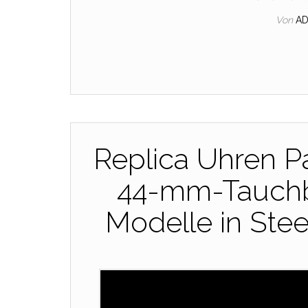
Von
A
Replica Uhren Pa
44-mm-Tauchb
Modelle in Stee