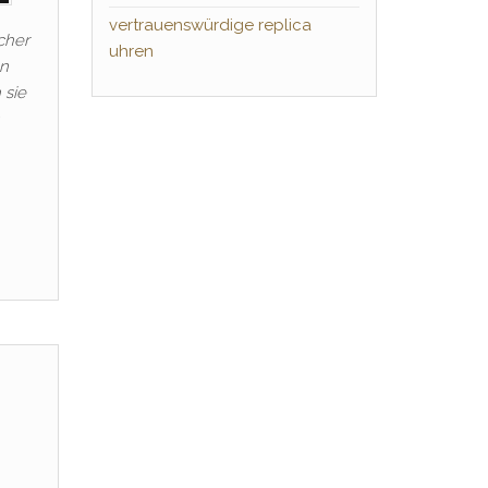
vertrauenswürdige replica
cher
uhren
en
 sie