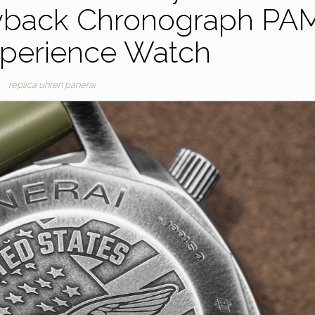
lyback Chronograph PA
xperience Watch
replica uhren panerai