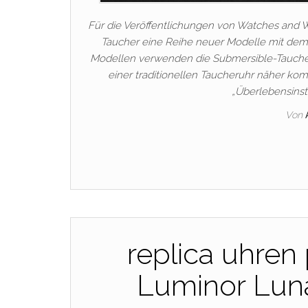
Für die Veröffentlichungen von Watches and W
Taucher eine Reihe neuer Modelle mit dem
Modellen verwenden die Submersible-Taucher 
einer traditionellen Taucheruhr näher ko
„Überlebensinst
Von
replica uhren 
Luminor Lun