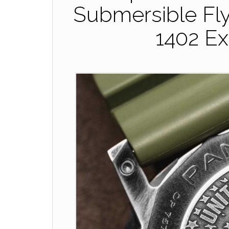
Submersible F
1402 E