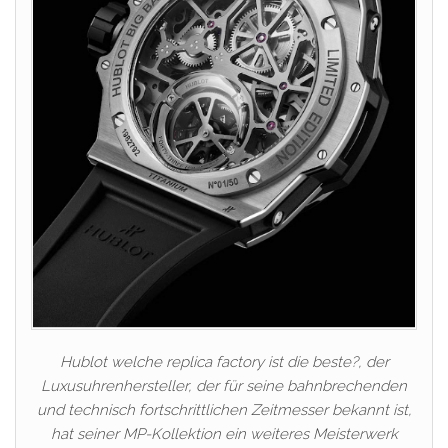
Hublot welche replica factory ist die beste?, der
Luxusuhrenhersteller, der für seine bahnbrechenden
und technisch fortschrittlichen Zeitmesser bekannt ist,
hat seiner MP-Kollektion ein weiteres Meisterwerk