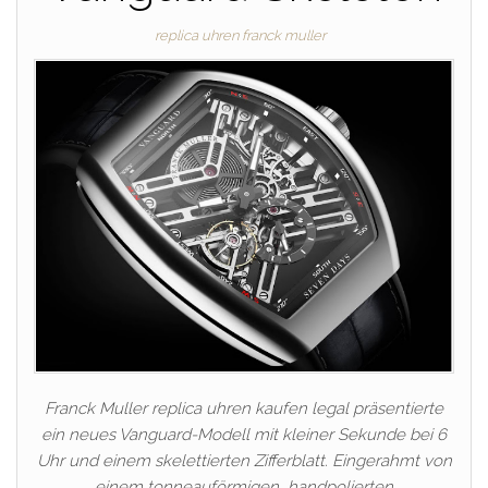
replica uhren franck muller
Franck Muller replica uhren kaufen legal präsentierte
ein neues Vanguard-Modell mit kleiner Sekunde bei 6
Uhr und einem skelettierten Zifferblatt. Eingerahmt von
einem tonneauförmigen, handpolierten