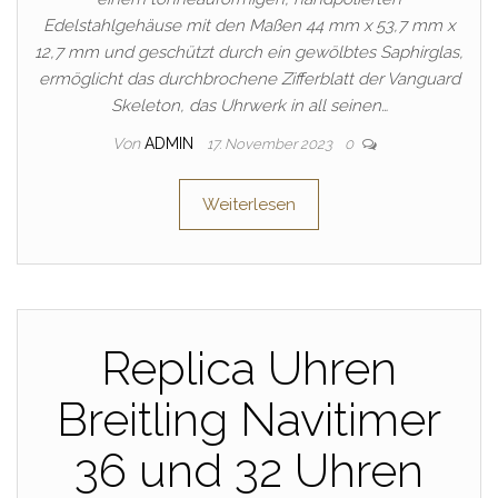
Edelstahlgehäuse mit den Maßen 44 mm x 53,7 mm x
12,7 mm und geschützt durch ein gewölbtes Saphirglas,
ermöglicht das durchbrochene Zifferblatt der Vanguard
Skeleton, das Uhrwerk in all seinen…
Von
ADMIN
17. November 2023
0
Weiterlesen
Replica Uhren
Breitling Navitimer
36 und 32 Uhren