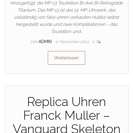
hinzugefügt: die MP-13 Tourbillon Bi-Axis Bi-Retrograde
Titanium. Das MP-13 ist das 13. MP-Uhrwerk, das
vollständig von fake uhren verkaufen Hublot selbst
hergestellt wurde und zwei Komplikationen – das
Tourbillon und…
Von
ADMIN
17. November 2023
0
Weiterlesen
Replica Uhren
Franck Muller –
Vanguard Skeleton