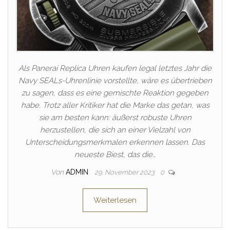
Als Panerai Replica Uhren kaufen legal letztes Jahr die
Navy SEALs-Uhrenlinie vorstellte, wäre es übertrieben
zu sagen, dass es eine gemischte Reaktion gegeben
habe. Trotz aller Kritiker hat die Marke das getan, was
sie am besten kann: äußerst robuste Uhren
herzustellen, die sich an einer Vielzahl von
Unterscheidungsmerkmalen erkennen lassen. Das
neueste Biest, das die…
Von
ADMIN
29. November 2023
0
Weiterlesen