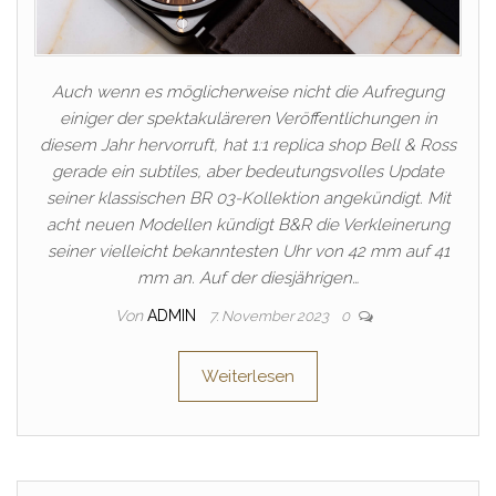
Auch wenn es möglicherweise nicht die Aufregung
einiger der spektakuläreren Veröffentlichungen in
diesem Jahr hervorruft, hat 1:1 replica shop Bell & Ross
gerade ein subtiles, aber bedeutungsvolles Update
seiner klassischen BR 03-Kollektion angekündigt. Mit
acht neuen Modellen kündigt B&R die Verkleinerung
seiner vielleicht bekanntesten Uhr von 42 mm auf 41
mm an. Auf der diesjährigen…
Von
ADMIN
7. November 2023
0
Weiterlesen