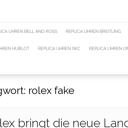
LICA UHREN BELL AND ROSS
REPLICA UHREN BREITLING
UHREN HUBLOT
REPLICA UHREN IWC
REPLICA UHREN 
gwort:
rolex fake​​
ex bringt die neue Lan