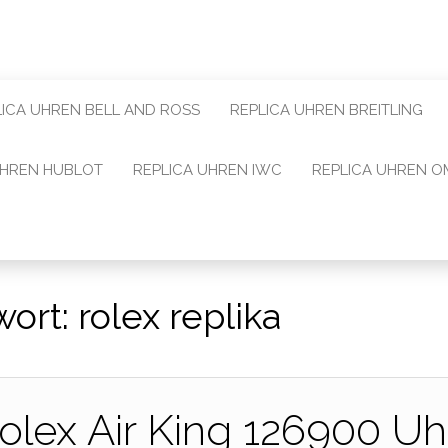
LICA UHREN BELL AND ROSS
REPLICA UHREN BREITLING
UHREN HUBLOT
REPLICA UHREN IWC
REPLICA UHREN 
wort:
rolex replika
olex Air King 126900 Uh