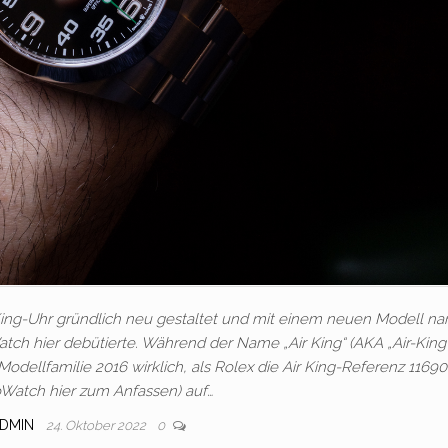
r King-Uhr gründlich neu gestaltet und mit einem neuen Modell n
ch hier debütierte. Während der Name „Air King“ (AKA „Air-King“
Modellfamilie 2016 wirklich, als Rolex die Air King-Referenz 1169
oWatch hier zum Anfassen) auf…
DMIN
24. Oktober 2022
0