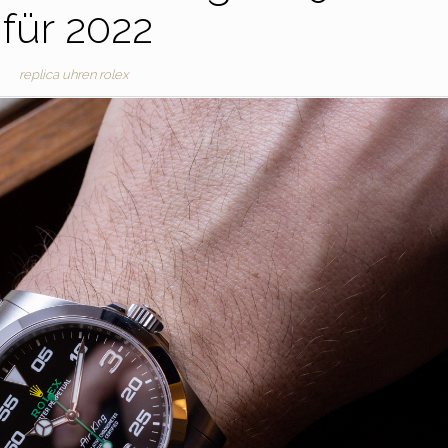
für 2022
replica uhren rolex