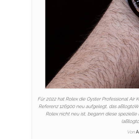
Für 2022 hat Rolex die Oyster Professional Ai
Referenz 126900 neu aufgelegt, das aBlogtoWat
Rolex nicht neu ist, begann diese spezielle 
(aBlogt
Von
A