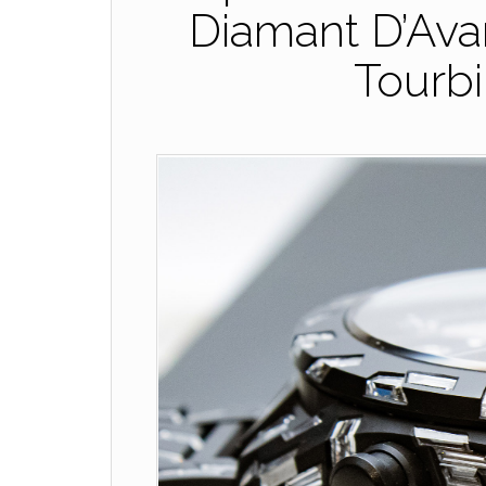
Diamant D’Av
Tourb