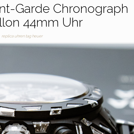
ant-Garde Chronograph
illon 44mm Uhr
replica uhren tag heuer