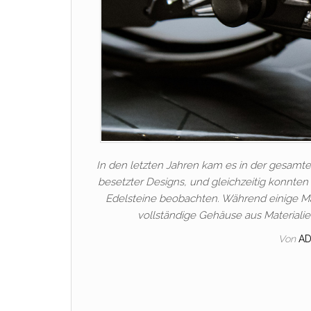
In den letzten Jahren kam es in der gesamt
besetzter Designs, und gleichzeitig konnten
Edelsteine beobachten. Während einige Ma
vollständige Gehäuse aus Materialie
Von
A