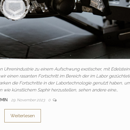
en Uhrenindustrie zu einem Aufschwung exotischer, mit Edelstei
 wir einen rasanten Fortschritt im Bereich der im Labor gezüchte
rken die Fortschritte in der Labortechnologie genutzt haben, u
n wie künstlichem Saphir herzustellen, sehen andere eine…
DMIN
29. November 2023
0
Weiterlesen