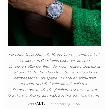
Mit einer Geschichte, die bis ins Jahr 1755 zurückreicht,
ist Vacheron Constantin einer der ältesten
Uhrenhersteller der Welt, der noch heute in Betrieb ist.
Seit dem 19. Jahrhundert stellt Vacheron Constantin
Zeitmesser her, die speziell für Frauen entwickelt
wurden, und die Marke kreiert weiterhin
Damenmodelle, die die gleichen anspruchsvollen
Standards in Bezug auf mechanischen Einfallsreichtum…
Von
ADMIN
1. Februar 2023
0