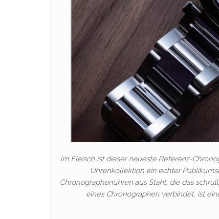
Im Fleisch ist dieser neueste Referenz-Chron
Uhrenkollektion ein echter Publikums
Chronographenuhren aus Stahl, die das schrulli
eines Chronographen verbindet, ist ein