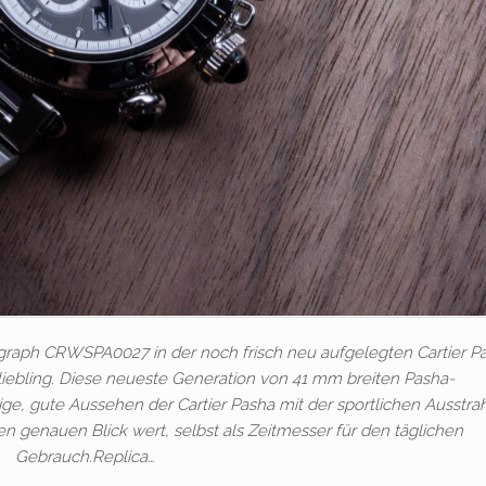
ograph CRWSPA0027 in der noch frisch neu aufgelegten Cartier P
liebling. Diese neueste Generation von 41 mm breiten Pasha-
ge, gute Aussehen der Cartier Pasha mit der sportlichen Ausstra
en genauen Blick wert, selbst als Zeitmesser für den täglichen
Gebrauch.Replica…