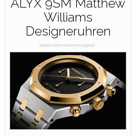
ALYX 9SM Matthew
Williams
Designeruhren
replica uhren audemars piguet