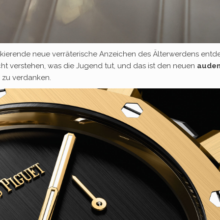
ckierende neue verräterische Anzeichen des Älterwerdens entde
nicht verstehen, was die Jugend tut, und das ist den neuen
aude
 zu verdanken.