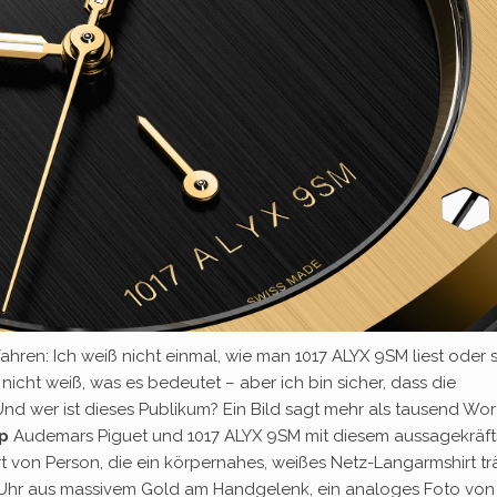
hren: Ich weiß nicht einmal, wie man 1017 ALYX 9SM liest oder s
icht weiß, was es bedeutet – aber ich bin sicher, dass die
 Und wer ist dieses Publikum? Ein Bild sagt mehr als tausend Wor
op
Audemars Piguet und 1017 ALYX 9SM mit diesem aussagekräft
Art von Person, die ein körpernahes, weißes Netz-Langarmshirt tr
ine Uhr aus massivem Gold am Handgelenk, ein analoges Foto von