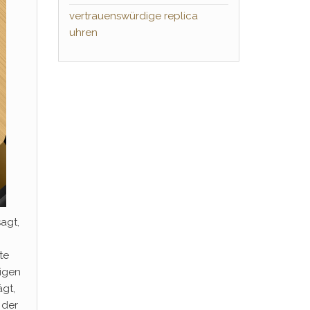
vertrauenswürdige replica
uhren
agt,
te
igen
ägt,
 der