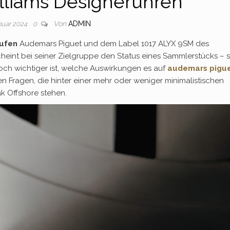
lliams Designeruhren
Von
ADMIN
anuar 2024
0
aufen
Audemars Piguet und dem Label 1017 ALYX 9SM des
heint bei seiner Zielgruppe den Status eines Sammlerstücks – 
noch wichtiger ist, welche Auswirkungen es auf
audemars pigu
n Fragen, die hinter einer mehr oder weniger minimalistischen
k Offshore stehen.