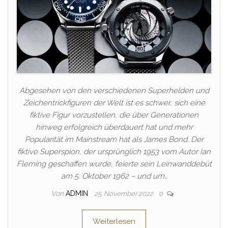
Abgesehen von den verschiedenen Superhelden und
Zeichentrickfiguren der Welt ist es schwer, sich eine
fiktive Figur vorzustellen, die über Generationen
hinweg erfolgreich überdauert hat und mehr
Popularität im Mainstream hat als James Bond. Der
fiktive Superspion, der ursprünglich 1953 vom Autor Ian
Fleming geschaffen wurde, feierte sein Leinwanddebüt
am 5. Oktober 1962 – und um…
Von
ADMIN
25. November 2022
0
Weiterlesen