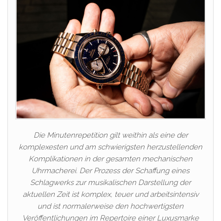
Die Minutenrepetition gilt weithin als eine der
komplexesten und am schwierigsten herzustellenden
Komplikationen in der gesamten mechanischen
Uhrmacherei. Der Prozess der Schaffung eines
Schlagwerks zur musikalischen Darstellung der
aktuellen Zeit ist komplex, teuer und arbeitsintensiv
und ist normalerweise den hochwertigsten
Veröffentlichungen im Repertoire einer Luxusmarke