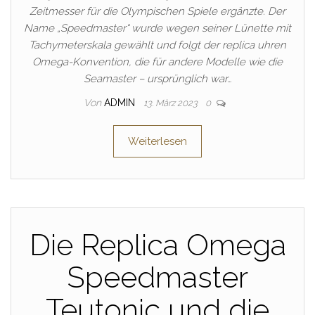
Zeitmesser für die Olympischen Spiele ergänzte. Der
Name „Speedmaster“ wurde wegen seiner Lünette mit
Tachymeterskala gewählt und folgt der replica uhren
Omega-Konvention, die für andere Modelle wie die
Seamaster – ursprünglich war…
Von
ADMIN
13. März 2023
0
Weiterlesen
Die Replica Omega
Speedmaster
Teutonic und die