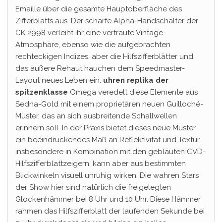
Emaille über die gesamte Hauptoberfläche des
Zifferblatts aus. Der scharfe Alpha-Handschalter der
CK 2998 verleiht ihr eine vertraute Vintage-
Atmosphäre, ebenso wie die aufgebrachten
rechteckigen Indizes, aber die Hilfszifferblätter und
das äußere Rehaut hauchen dem Speedmaster-
Layout neues Leben ein.
uhren replika der
spitzenklasse
Omega veredelt diese Elemente aus
Sedna-Gold mit einem proprietären neuen Guilloché-
Muster, das an sich ausbreitende Schallwellen
erinnern soll. In der Praxis bietet dieses neue Muster
ein beeindruckendes Maß an Reflektivität und Textur,
insbesondere in Kombination mit den gebläuten CVD-
Hilfszifferblattzeigern, kann aber aus bestimmten
Blickwinkeln visuell unruhig wirken. Die wahren Stars
der Show hier sind natürlich die freigelegten
Glockenhämmer bei 8 Uhr und 10 Uhr. Diese Hämmer
rahmen das Hilfszifferblatt der laufenden Sekunde bei