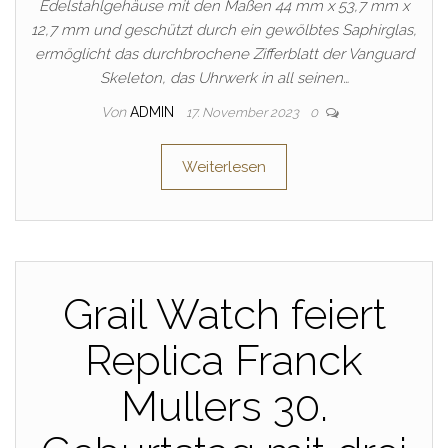
Edelstahlgehäuse mit den Maßen 44 mm x 53,7 mm x
12,7 mm und geschützt durch ein gewölbtes Saphirglas,
ermöglicht das durchbrochene Zifferblatt der Vanguard
Skeleton, das Uhrwerk in all seinen…
Von
ADMIN
17. November 2023
0
Weiterlesen
Grail Watch feiert
Replica Franck
Mullers 30.