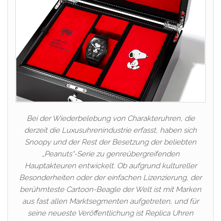
Bei der Wiederbelebung von Charakteruhren, die
derzeit die Luxusuhrenindustrie erfasst, haben sich
Snoopy und der Rest der Besetzung der beliebten
„Peanuts“-Serie zu genreübergreifenden
Hauptakteuren entwickelt. Ob aufgrund kultureller
Besonderheiten oder der einfachen Lizenzierung, der
berühmteste Cartoon-Beagle der Welt ist mit Marken
aus fast allen Marktsegmenten aufgetreten, und für
seine neueste Veröffentlichung ist Replica Uhren