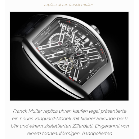
replica uhren franck muller
Franck Muller replica uhren kaufen legal präsentierte
ein neues Vanguard-Modell mit kleiner Sekunde bei 6
Uhr und einem skelettierten Zifferblatt. Eingerahmt von
einem tonneauförmigen, handpolierten