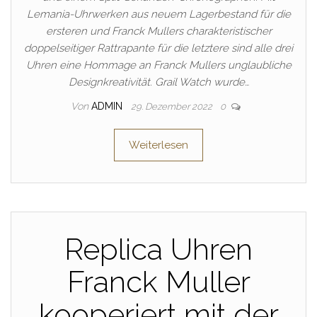
Lemania-Uhrwerken aus neuem Lagerbestand für die
ersteren und Franck Mullers charakteristischer
doppelseitiger Rattrapante für die letztere sind alle drei
Uhren eine Hommage an Franck Mullers unglaubliche
Designkreativität. Grail Watch wurde…
Von
ADMIN
29. Dezember 2022
0
Weiterlesen
Replica Uhren
Franck Muller
kooperiert mit der