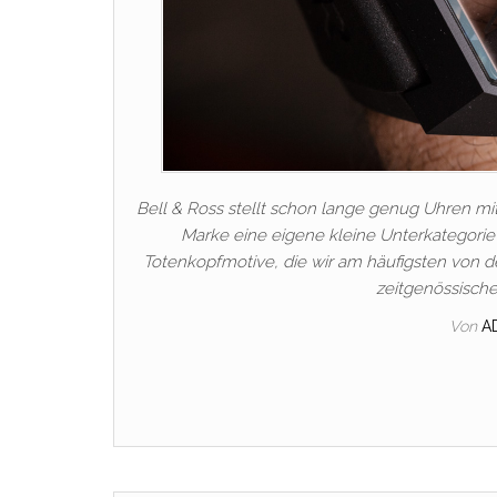
Bell & Ross stellt schon lange genug Uhren mi
Marke eine eigene kleine Unterkategorie 
Totenkopfmotive, die wir am häufigsten von de
zeitgenössische
Von
A