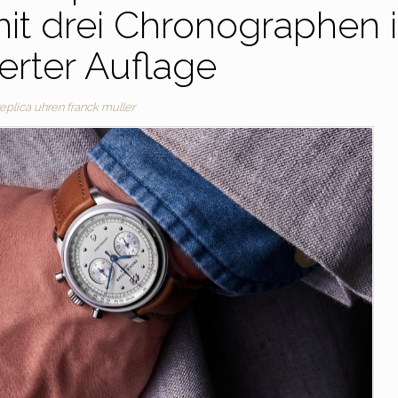
it drei Chronographen 
ierter Auflage
replica uhren franck muller