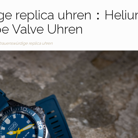
ge replica uhren：Heli
e Valve Uhren
trauenswürdige replica uhren