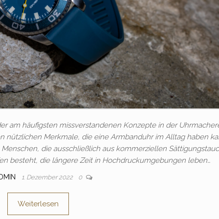
s der am häufigsten missverstandenen Konzepte in der Uhrmachere
n nützlichen Merkmale, die eine Armbanduhr im Alltag haben ka
 Menschen, die ausschließlich aus kommerziellen Sättigungstau
en besteht, die längere Zeit in Hochdruckumgebungen leben…
DMIN
1. Dezember 2022
0
Weiterlesen