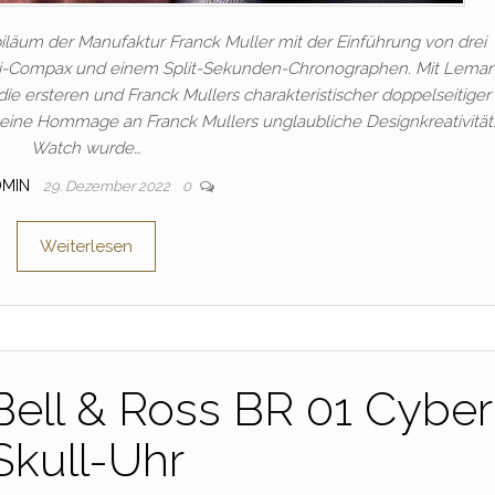
ubiläum der Manufaktur Franck Muller mit der Einführung von drei
i-Compax und einem Split-Sekunden-Chronographen. Mit Leman
 ersteren und Franck Mullers charakteristischer doppelseitiger
en eine Hommage an Franck Mullers unglaubliche Designkreativität.
Watch wurde…
DMIN
29. Dezember 2022
0
Weiterlesen
ll & Ross BR 01 Cyber​​​​
Skull-Uhr