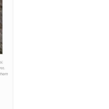
i,
nn.
chern