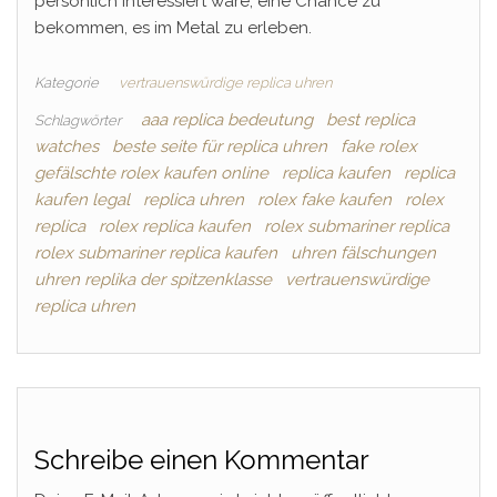
persönlich interessiert wäre, eine Chance zu
bekommen, es im Metal zu erleben.
Kategorie
vertrauenswürdige replica uhren
aaa replica bedeutung
best replica
Schlagwörter
watches
beste seite für replica uhren
fake rolex
gefälschte rolex kaufen online
replica kaufen
replica
kaufen legal
replica uhren
rolex fake kaufen
rolex
replica
rolex replica kaufen
rolex submariner replica
rolex submariner replica kaufen
uhren fälschungen
uhren replika der spitzenklasse
vertrauenswürdige
replica uhren
Schreibe einen Kommentar