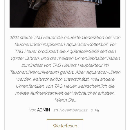
2021 stellte TAG Heuer die neueste Generation der von
Taucheruhren inspirierten Aquaracer-Kollektion vor.
TAG Heuer produziert die Aquaracer-Serie seit den
1970er Jahren, und die meisten Uhrenliebhaber haben
zumindest von TAG Heuers Hauptakteur im
Taucheruhrenuniversum gehört. Aber Aquaracer-Uhren
werden wahrscheinlich unterschätzt, weil andere
Uhrenfamilien von TAG Heuer wahrscheinlich die
meiste Aufmerksamkeit der Verbraucher erhalten.
Wenn Sie…
Von
ADMIN
29. November 2022
0
Weiterlesen