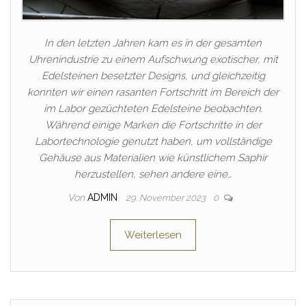
In den letzten Jahren kam es in der gesamten
Uhrenindustrie zu einem Aufschwung exotischer, mit
Edelsteinen besetzter Designs, und gleichzeitig
konnten wir einen rasanten Fortschritt im Bereich der
im Labor gezüchteten Edelsteine beobachten.
Während einige Marken die Fortschritte in der
Labortechnologie genutzt haben, um vollständige
Gehäuse aus Materialien wie künstlichem Saphir
herzustellen, sehen andere eine…
Von
ADMIN
29. November 2023
0
Weiterlesen