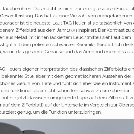
r Taucheruhren. Das macht es nicht zur einzig lesbaren Farbe, a
 Gesamtleistung. Das hat zu einer Vielzahl von orangefarbenen
uaracer ist die neueste. Laut TAG Heuer ist sie tatsächlich von 
enem Zifferblatt aus dem Jahr 1979 inspiriert. Der Kontrast zu 
 aus Metall (mit innen lackiertem Leuchtmittel) sieht auf dem
st gut mit dem polierten schwarzen Keramikzifferblatt. Ich denk
en, wenn das gesamte Gehäuse und das Armband ebenfalls aus
TAG Heuers eigener Interpretation des klassischen Zifferblatts ei
 bekannter Stile, aber mit dem geometrischeren Aussehen der
chönes Gefühl von Tiefe und fühlt sich eher wie ein Instrument 
 und funktional, aber nicht schön (ein schwer zu erreichender
auf die jetzt klassische umgekehrte Lupe auf dem Zifferblatt z
 auf dem Zifferblatt) auf der Unterseite im Vergleich zur Oberse
n platziert genug, um die Funktion unterzubringen.