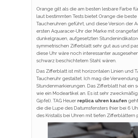
Orange gilt als die am besten lesbare Farbe fü
laut bestimmten Tests bietet Orange die beste
Taucheruhren geführt, und diese Version der Aq
ersten Aquaracer-Uhr der Marke mit orangefarb
dunkelgrauen, aufgesetzten Stundenindikatoren
symmetrischen Zifferblatt sehr gut aus und pas
diese Uhr wäre noch interessanter ausgeseh
schwarz beschichtetem Stahl wären.
Das Zifferblatt ist mit horizontalen Linien und 
Taucheruhr gestaltet. Ich mag die Verwendung
Stundenmarkierungen. Das Zifferblatt hat ein s
wie ein Modeartikel an. Es ist sehr zweckmäßig
Gipfel). TAG Heuer
replica uhren kaufen
geht 
die die Lupe des Datumsfensters (hier bei 6 Uhr
des Kristalls bei Uhren mit tiefen Zifferblätter