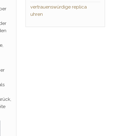
vertrauenswürdige replica
ber
uhren
der
den
e,
ner
als
urück,
ite