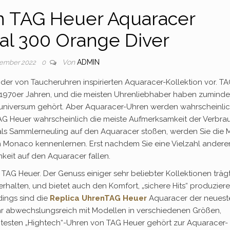
n TAG Heuer Aquaracer
al 300 Orange Diver
Von
ADMIN
vember 2022
0
 der von Taucheruhren inspirierten Aquaracer-Kollektion vor. T
n 1970er Jahren, und die meisten Uhrenliebhaber haben zuminde
universum gehört. Aber Aquaracer-Uhren werden wahrscheinli
TAG Heuer wahrscheinlich die meiste Aufmerksamkeit der Verbra
g als Sammlerneuling auf den Aquaracer stoßen, werden Sie die 
 Monaco kennenlernen. Erst nachdem Sie eine Vielzahl andere
keit auf den Aquaracer fallen.
r TAG Heuer. Der Genuss einiger sehr beliebter Kollektionen träg
rhalten, und bietet auch den Komfort, „sichere Hits“ produzier
dings sind die
Replica UhrenTAG Heuer
Aquaracer der neuest
r abwechslungsreich mit Modellen in verschiedenen Größen,
antesten „Hightech“-Uhren von TAG Heuer gehört zur Aquaracer-