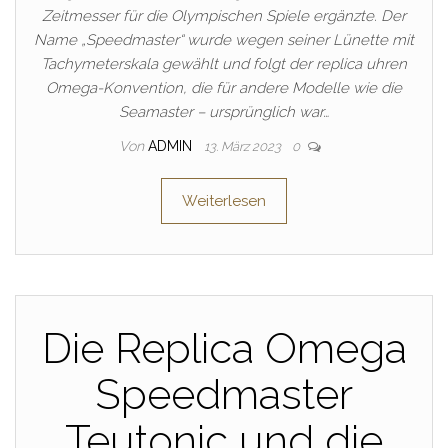
Zeitmesser für die Olympischen Spiele ergänzte. Der
Name „Speedmaster“ wurde wegen seiner Lünette mit
Tachymeterskala gewählt und folgt der replica uhren
Omega-Konvention, die für andere Modelle wie die
Seamaster – ursprünglich war…
Von
ADMIN
13. März 2023
0
Weiterlesen
Die Replica Omega
Speedmaster
Teutonic und die