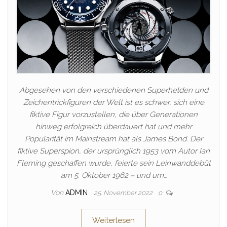
Abgesehen von den verschiedenen Superhelden und
Zeichentrickfiguren der Welt ist es schwer, sich eine
fiktive Figur vorzustellen, die über Generationen
hinweg erfolgreich überdauert hat und mehr
Popularität im Mainstream hat als James Bond. Der
fiktive Superspion, der ursprünglich 1953 vom Autor Ian
Fleming geschaffen wurde, feierte sein Leinwanddebüt
am 5. Oktober 1962 – und um…
Von
ADMIN
25. November 2022
0
Weiterlesen