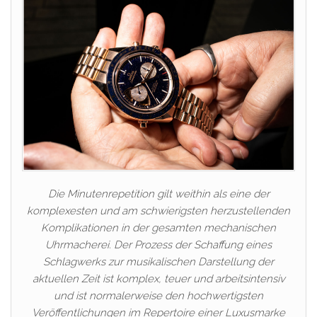
Die Minutenrepetition gilt weithin als eine der
komplexesten und am schwierigsten herzustellenden
Komplikationen in der gesamten mechanischen
Uhrmacherei. Der Prozess der Schaffung eines
Schlagwerks zur musikalischen Darstellung der
aktuellen Zeit ist komplex, teuer und arbeitsintensiv
und ist normalerweise den hochwertigsten
Veröffentlichungen im Repertoire einer Luxusmarke