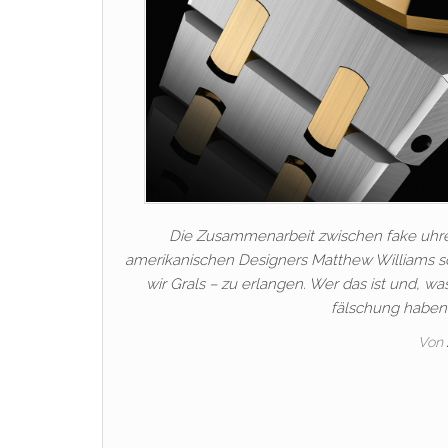
Die Zusammenarbeit zwischen fake uhr
amerikanischen Designers Matthew Williams sc
wir Grals – zu erlangen. Wer das ist und, 
fälschung haben 
Von