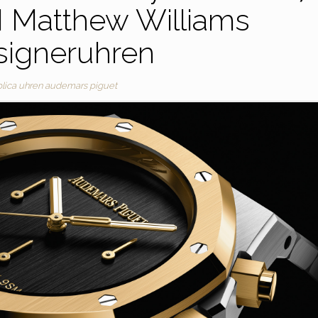
 Matthew Williams
signeruhren
plica uhren audemars piguet