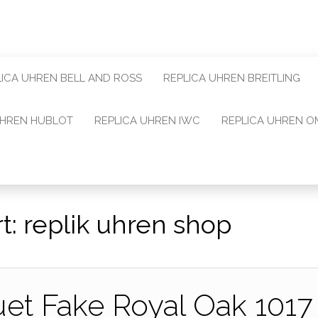
LICA UHREN BELL AND ROSS
REPLICA UHREN BREITLING
UHREN HUBLOT
REPLICA UHREN IWC
REPLICA UHREN 
t:
replik uhren shop
et Fake Royal Oak 1017