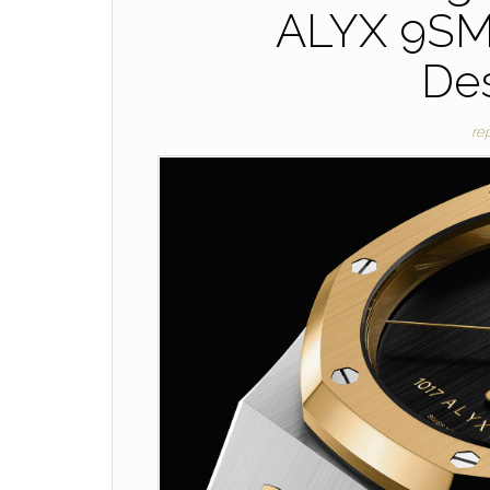
ALYX 9SM
De
re