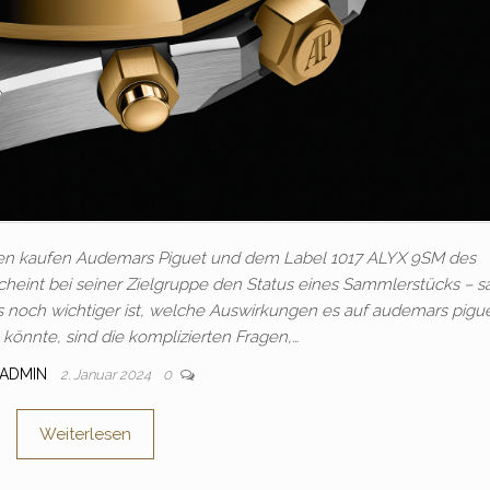
en kaufen Audemars Piguet und dem Label 1017 ALYX 9SM des
heint bei seiner Zielgruppe den Status eines Sammlerstücks – 
was noch wichtiger ist, welche Auswirkungen es auf audemars pigu
könnte, sind die komplizierten Fragen,…
ADMIN
2. Januar 2024
0
Weiterlesen