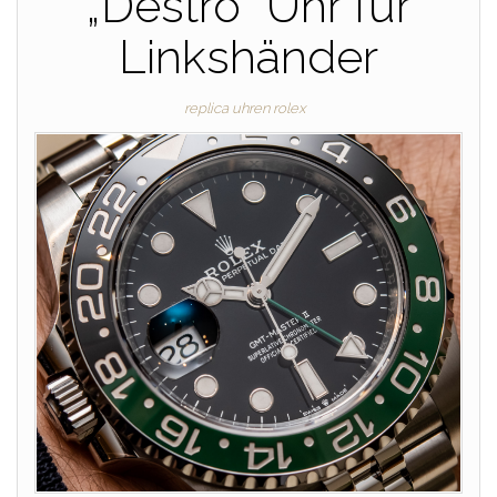
„Destro“ Uhr für
Linkshänder
replica uhren rolex