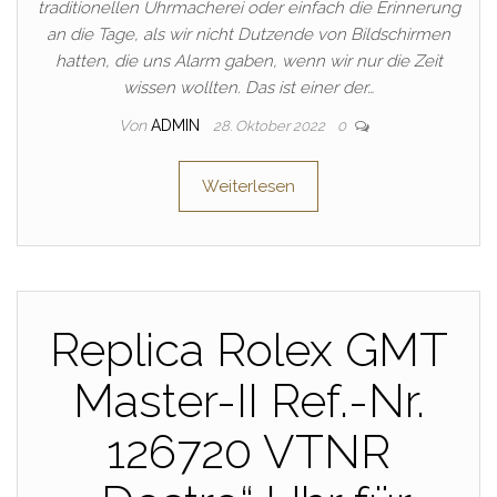
traditionellen Uhrmacherei oder einfach die Erinnerung
an die Tage, als wir nicht Dutzende von Bildschirmen
hatten, die uns Alarm gaben, wenn wir nur die Zeit
wissen wollten. Das ist einer der…
Von
ADMIN
28. Oktober 2022
0
Weiterlesen
Replica Rolex GMT
Master-II Ref.-Nr.
126720 VTNR