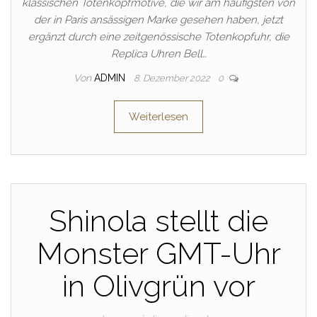
klassischen Totenkopfmotive, die wir am häufigsten von
der in Paris ansässigen Marke gesehen haben, jetzt
ergänzt durch eine zeitgenössische Totenkopfuhr, die
Replica Uhren Bell…
Von
ADMIN
8. Dezember 2022
0
Weiterlesen
Shinola stellt die
Monster GMT-Uhr
in Olivgrün vor