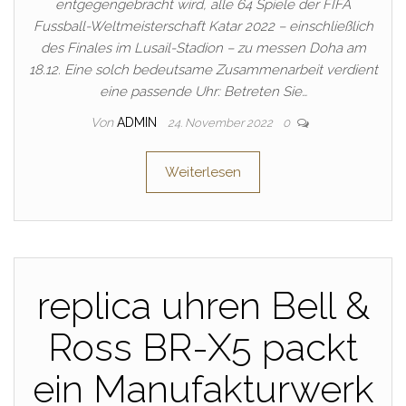
entgegengebracht wird, alle 64 Spiele der FIFA
Fussball-Weltmeisterschaft Katar 2022 – einschließlich
des Finales im Lusail-Stadion – zu messen Doha am
18.12. Eine solch bedeutsame Zusammenarbeit verdient
eine passende Uhr: Betreten Sie…
Von
ADMIN
24. November 2022
0
Weiterlesen
replica uhren Bell &
Ross BR-X5 packt
ein Manufakturwerk