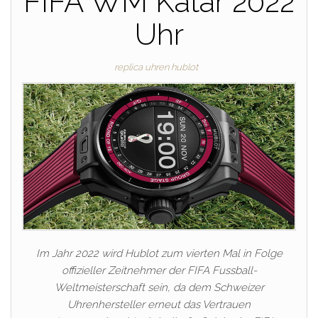
FIFA WM Katar 2022
Uhr
replica uhren hublot
Im Jahr 2022 wird Hublot zum vierten Mal in Folge
offizieller Zeitnehmer der FIFA Fussball-
Weltmeisterschaft sein, da dem Schweizer
Uhrenhersteller erneut das Vertrauen