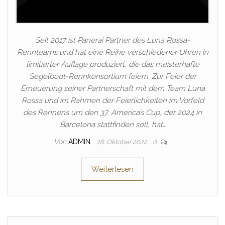
Seit 2017 ist Panerai Partner des Luna Rossa-
Rennteams und hat eine Reihe verschiedener Uhren in
limitierter Auflage produziert, die das meisterhafte
Segelboot-Rennkonsortium feiern. Zur Feier der
Erneuerung seiner Partnerschaft mit dem Team Luna
Rossa und im Rahmen der Feierlichkeiten im Vorfeld
des Rennens um den 37. America’s Cup, der 2024 in
Barcelona stattfinden soll, hat…
Von
ADMIN
28. Oktober 2022
0
Weiterlesen