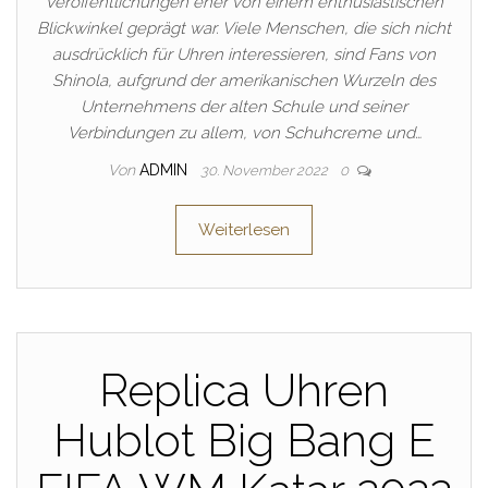
Veröffentlichungen eher von einem enthusiastischen
Blickwinkel geprägt war. Viele Menschen, die sich nicht
ausdrücklich für Uhren interessieren, sind Fans von
Shinola, aufgrund der amerikanischen Wurzeln des
Unternehmens der alten Schule und seiner
Verbindungen zu allem, von Schuhcreme und…
Von
ADMIN
30. November 2022
0
Weiterlesen
Replica Uhren
Hublot Big Bang E