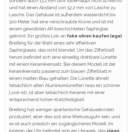
sondern auch 13,2 mm dick (überhaupt nicht schlecht)
und hat einen Abstand von 52,2 mm von Lasche zu
Lasche. Das Gehäuse ist außerdem wasserdicht bis
300 Meter, hat eine verschraubte Krone und ist mit
einem gewölbten AR-beschichteten Saphirglas
gekrönt. Ein großes Lob an
fake uhren kaufen legal
Breitling für die Wahl eines sehr effektiven
Saphirglases, das nicht blendet. Um das Zifferblatt
herum befindet sich eine einseitig drehbare Lünette
mit einem Keramikeinsatz. Bei diesem Modell ist der
Keramikeinsatz passend zum blauen Zifferblatt in
einem matten Blau gehalten. Die Lünette ähnelt
tatsächlich alten Aluminiumlünetten (was ein schöner
Look ist), ist aber tatsächlich Keramik mit einer
entsprechend hohen Kratzfestigkeit.
Breitling hat weniger spartanische Gehäuseböden
produziert, aber dies soll eine Werkzeuguhr sein, und
es ist auch preislich ein zugänglicheres Modell. Im
Inneren der Uhr befindet sich ein Uhrwerk, das
clean