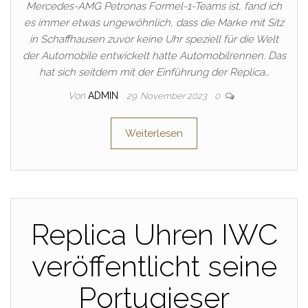
Mercedes-AMG Petronas Formel-1-Teams ist, fand ich
es immer etwas ungewöhnlich, dass die Marke mit Sitz
in Schaffhausen zuvor keine Uhr speziell für die Welt
der Automobile entwickelt hatte Automobilrennen. Das
hat sich seitdem mit der Einführung der Replica…
Von
ADMIN
29. November 2023
0
Weiterlesen
Replica Uhren IWC
veröffentlicht seine
Portugieser