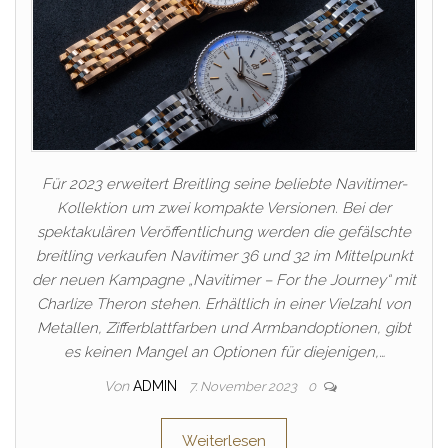
Für 2023 erweitert Breitling seine beliebte Navitimer-
Kollektion um zwei kompakte Versionen. Bei der
spektakulären Veröffentlichung werden die gefälschte
breitling verkaufen Navitimer 36 und 32 im Mittelpunkt
der neuen Kampagne „Navitimer – For the Journey“ mit
Charlize Theron stehen. Erhältlich in einer Vielzahl von
Metallen, Zifferblattfarben und Armbandoptionen, gibt
es keinen Mangel an Optionen für diejenigen,…
Von
ADMIN
7. November 2023
0
Weiterlesen