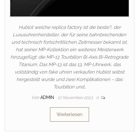
Hublot welche replica factory ist die beste?, der
Luxusuhrenhersteller, der für seine bahnbrechenden
und technisch fortschrittlichen Zeitmesser bekannt ist,
hat seiner MP-Kollektion ein weiteres Meisterwerk
hinzugefügt: die MP-13 Tourbillon Bi-Axis Bi-Retrograde
Titanium. Das MP-13 ist das 13. MP-Uhrwerk, das
vollständig von fake uhren verkaufen Hublot selbst
hergestellt wurde und zwei Komplikationen – das
Tourbillon und…
Von
ADMIN
17. November 2023
0
Weiterlesen