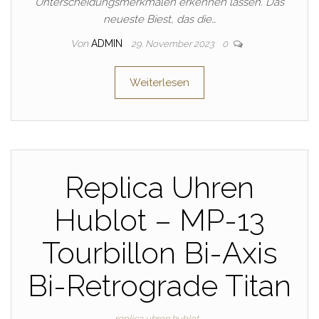
Unterscheidungsmerkmalen erkennen lassen. Das
neueste Biest, das die…
Von
ADMIN
29. November 2023
0
Weiterlesen
Replica Uhren
Hublot – MP-13
Tourbillon Bi-Axis
Bi-Retrograde Titan
replica uhren hublot