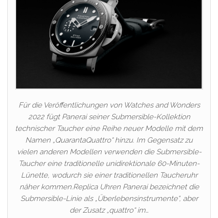
Für die Veröffentlichungen von Watches and Wonders
2022 fügt Panerai seiner Submersible-Kollektion
technischer Taucher eine Reihe neuer Modelle mit dem
Namen „QuarantaQuattro“ hinzu. Im Gegensatz zu
vielen anderen Modellen verwenden die Submersible-
Taucher eine traditionelle unidirektionale 60-Minuten-
Lünette, wodurch sie einer traditionellen Taucheruhr
näher kommen.Replica Uhren Panerai bezeichnet die
Submersible-Linie als „Überlebensinstrumente“, aber
der Zusatz „quattro“ im…