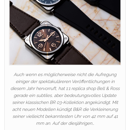
Auch wenn es möglicherweise nicht die Aufregung
einiger der spektakuläreren Veröffentlichungen in
diesem Jahr hervorruft, hat 1:1 replica shop Bell & Ross
gerade ein subtiles, aber bedeutungsvolles Update
seiner klassischen BR 03-Kollektion angekündigt. Mit
acht neuen Modellen kündigt B&R die Verkleinerung
seiner vielleicht bekanntesten Uhr von 42 mm auf 41
mm an. Auf der diesjährigen…