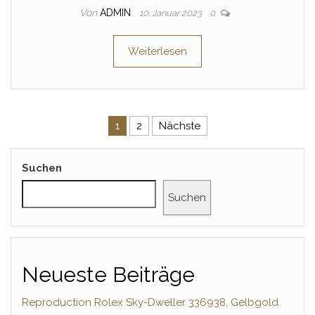
Von
ADMIN
10. Januar 2023
0
Weiterlesen
Seitennummerierung der Beitr
1
2
Nächste
Suchen
Suchen
Neueste Beiträge
Reproduction Rolex Sky-Dweller 336938, Gelbgold