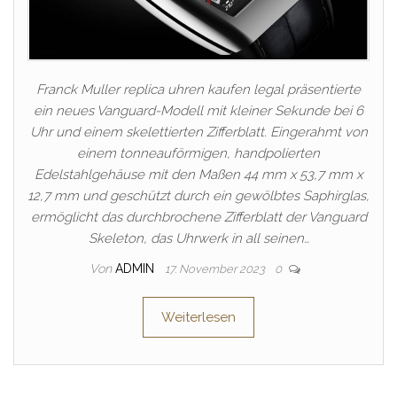
Franck Muller replica uhren kaufen legal präsentierte
ein neues Vanguard-Modell mit kleiner Sekunde bei 6
Uhr und einem skelettierten Zifferblatt. Eingerahmt von
einem tonneauförmigen, handpolierten
Edelstahlgehäuse mit den Maßen 44 mm x 53,7 mm x
12,7 mm und geschützt durch ein gewölbtes Saphirglas,
ermöglicht das durchbrochene Zifferblatt der Vanguard
Skeleton, das Uhrwerk in all seinen…
Von
ADMIN
17. November 2023
0
Weiterlesen