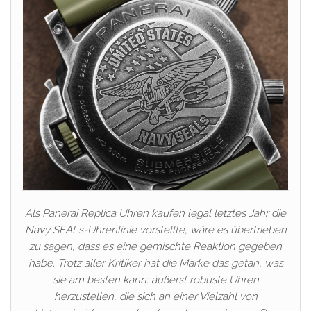
Als Panerai Replica Uhren kaufen legal letztes Jahr die
Navy SEALs-Uhrenlinie vorstellte, wäre es übertrieben
zu sagen, dass es eine gemischte Reaktion gegeben
habe. Trotz aller Kritiker hat die Marke das getan, was
sie am besten kann: äußerst robuste Uhren
herzustellen, die sich an einer Vielzahl von