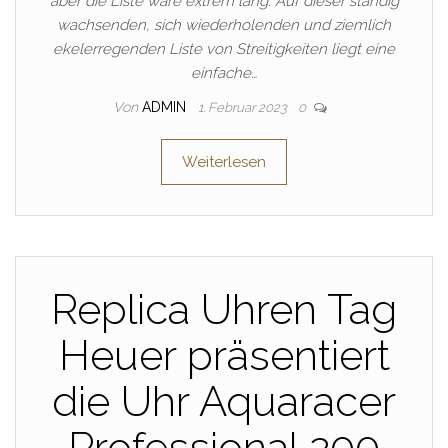
aber die Liste wäre extrem lang. Auf dieser ständig
wachsenden, sich wiederholenden und ziemlich
ekelerregenden Liste von Streitigkeiten liegt eine
einfache…
Von
ADMIN
1. Februar 2023
0
Weiterlesen
Replica Uhren Tag
Heuer präsentiert
die Uhr Aquaracer
Professional 200