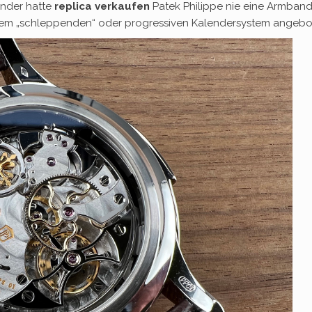
nder hatte
replica verkaufen
Patek Philippe nie eine Armban
inem „schleppenden“ oder progressiven Kalendersystem angebo