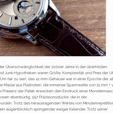
er Überschwänglichkeit der 2000er Jahre in der überhitzten
 und Junk-Hypotheken waren Größe, Komplexität und Preis der U
i. Um fair zu sein, das 41-mm-Gehäuse war in einer Epoche der 4
 Masse aus Platinstein, die immense Spannweite von 51 mm + 
 Präsenz der Patek erwecken den Eindruck einer Monstermasc
sen ebenbürtig. 557 Präzisionsstücke, die in der
den. Trotz des herausragenden Wertes von Minutenrepetitio
ein augenblicklich springender ewiger Kalender. Trotz seiner