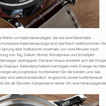
e Reihe von Kalenderanzeigen, die wie eine Bärenfalle
ige komplexe Kalendersprünge sind das Reich elektronischer Uh
 Sprung aller Indikatoren innerhalb von zwei Minuten nach
Sprung von Tag, Datum, Monat, Mondphase und Schaltjahr
tenzeiger überlappen. Darüber hinaus erweitert sich der Ehrge
le-Displays. Kalenderscheiben benötigen mehr Energie als Hän
rgie als progressive. Kombinieren Sie die beiden, und das
er wird selbstverständlich. Angesichts zweier kraftintensiver
 ist die 48-Stunden-Gangreserve dieser Uhr eine herausragend