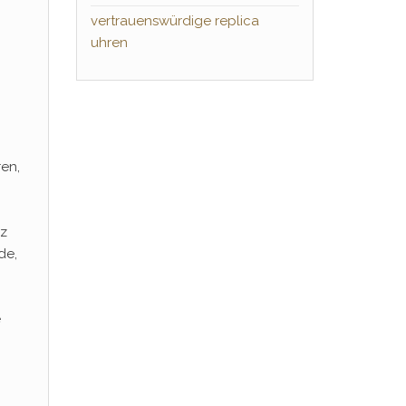
vertrauenswürdige replica
uhren
ren,
iz
de,
e