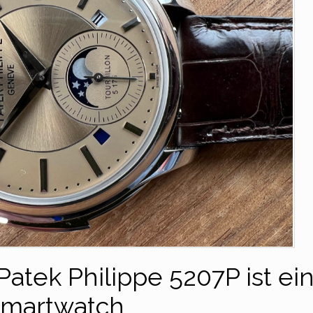
Patek Philippe 5207P ist ei
martwatch