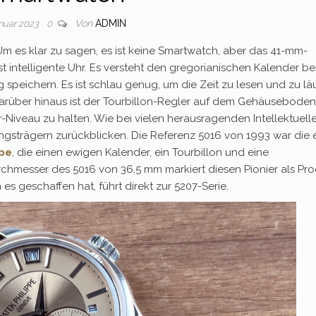
Von
ADMIN
anuar 2023
0
Um es klar zu sagen, es ist keine Smartwatch, aber das 41-mm-
st intelligente Uhr. Es versteht den gregorianischen Kalender be
 speichern. Es ist schlau genug, um die Zeit zu lesen und zu lä
arüber hinaus ist der Tourbillon-Regler auf dem Gehäuseboden
-Niveau zu halten. Wie bei vielen herausragenden Intellektuell
ngsträgern zurückblicken. Die Referenz 5016 von 1993 war die 
ppe
, die einen ewigen Kalender, ein Tourbillon und eine
rchmesser des 5016 von 36,5 mm markiert diesen Pionier als Pr
es geschaffen hat, führt direkt zur 5207-Serie.