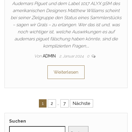
Audemars Piguet und dem Label 1017 ALYX 9SM des
amerikanischen Designers Matthew Williams scheint
bei seiner Zielgruppe den Status eines Sammlerstücks
– sagen wir Grals – zu erlangen. Wer das ist und, was
noch wichtiger ist, welche Auswirkungen es auf
audemars piguet fälschung haben könnte, sind die
komplizierten Fragen,…
Von
ADMIN
2. Januar 2024
0
Weiterlesen
Seitennummerierung der Beitr
1
2
…
7
Nächste
Suchen