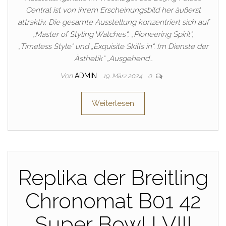
Central ist von ihrem Erscheinungsbild her äußerst
attraktiv. Die gesamte Ausstellung konzentriert sich auf
„Master of Styling Watches“, „Pioneering Spirit“,
„Timeless Style“ und „Exquisite Skills in“. Im Dienste der
Ästhetik“ „Ausgehend…
Von
ADMIN
19. März 2024
0
Weiterlesen
Replika der Breitling
Chronomat B01 42
Super Bowl LVIII