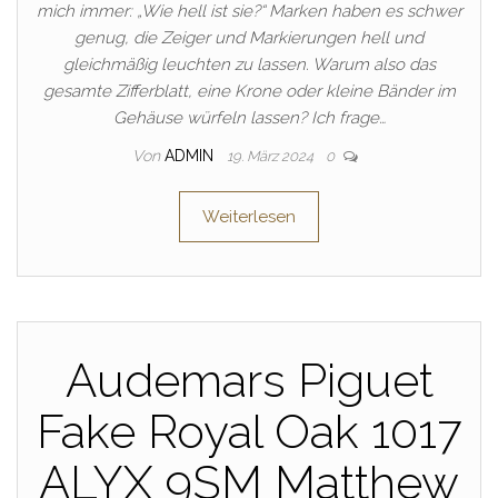
mich immer: „Wie hell ist sie?“ Marken haben es schwer
genug, die Zeiger und Markierungen hell und
gleichmäßig leuchten zu lassen. Warum also das
gesamte Zifferblatt, eine Krone oder kleine Bänder im
Gehäuse würfeln lassen? Ich frage…
Von
ADMIN
19. März 2024
0
Weiterlesen
Audemars Piguet
Fake Royal Oak 1017
ALYX 9SM Matthew