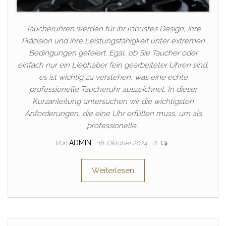
Taucheruhren werden für ihr robustes Design, ihre
Präzision und ihre Leistungsfähigkeit unter extremen
Bedingungen gefeiert. Egal, ob Sie Taucher oder
einfach nur ein Liebhaber fein gearbeiteter Uhren sind,
es ist wichtig zu verstehen, was eine echte
professionelle Taucheruhr auszeichnet. In dieser
Kurzanleitung untersuchen wir die wichtigsten
Anforderungen, die eine Uhr erfüllen muss, um als
professionelle…
Von
ADMIN
16. Oktober 2024
0
Weiterlesen