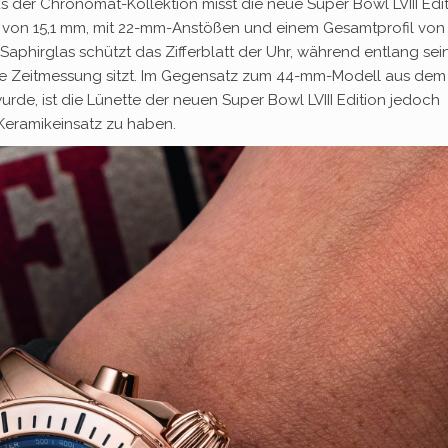
der Chronomat-Kollektion misst die neue Super Bowl LVIII Edi
von 15,1 mm, mit 22-mm-Anstößen und einem Gesamtprofil von
aphirglas schützt das Zifferblatt der Uhr, während entlang sei
die Zeitmessung sitzt. Im Gegensatz zum 44-mm-Modell aus dem
urde, ist die Lünette der neuen Super Bowl LVIII Edition jedoch
 Keramikeinsatz zu haben.