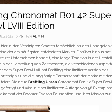
ling Chronomat B01 42 Supe
 LVIII Edition
Von
ADMIN
März 2024
0
hier in den Vereinigten Staaten tatsächlich an den Handgelen
it eine der am häufigsten entdeckten Marken. Darüber hinaus hat
weizer Unternehmen handelt, eine lange Tradition in der Herste
 in der Herstellung von Zeitmessern, die verschiedenen Aspekt
r dem Super Bowl LVIII hat Breitling eine limitierte Version des
portereignis und die langjährige Partnerschaft der Marke mit de
eiert. Die neue
Breitling Uhren
Chronomat B01 42 Super Bowl L
gefertigt und wird in einer limitierten Auflage von 58 Exemplar
Uhr kommt der Boomer Esiason Foundation und ihrer Mission zur