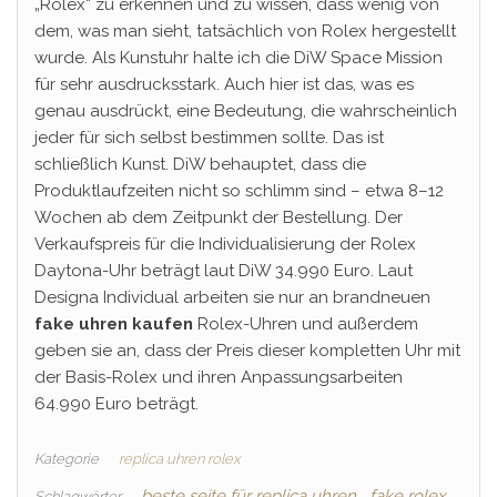
„Rolex“ zu erkennen und zu wissen, dass wenig von
dem, was man sieht, tatsächlich von Rolex hergestellt
wurde. Als Kunstuhr halte ich die DiW Space Mission
für sehr ausdrucksstark. Auch hier ist das, was es
genau ausdrückt, eine Bedeutung, die wahrscheinlich
jeder für sich selbst bestimmen sollte. Das ist
schließlich Kunst. DiW behauptet, dass die
Produktlaufzeiten nicht so schlimm sind – etwa 8–12
Wochen ab dem Zeitpunkt der Bestellung. Der
Verkaufspreis für die Individualisierung der Rolex
Daytona-Uhr beträgt laut DiW 34.990 Euro. Laut
Designa Individual arbeiten sie nur an brandneuen
fake uhren kaufen
Rolex-Uhren und außerdem
geben sie an, dass der Preis dieser kompletten Uhr mit
der Basis-Rolex und ihren Anpassungsarbeiten
64.990 Euro beträgt.
Kategorie
replica uhren rolex
beste seite für replica uhren
fake rolex
Schlagwörter