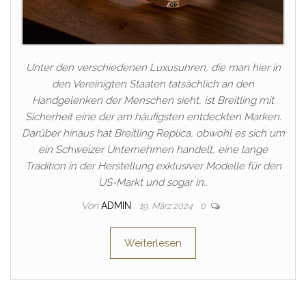
Unter den verschiedenen Luxusuhren, die man hier in
den Vereinigten Staaten tatsächlich an den
Handgelenken der Menschen sieht, ist Breitling mit
Sicherheit eine der am häufigsten entdeckten Marken.
Darüber hinaus hat Breitling Replica, obwohl es sich um
ein Schweizer Unternehmen handelt, eine lange
Tradition in der Herstellung exklusiver Modelle für den
US-Markt und sogar in…
Von
ADMIN
19. März 2024
0
Weiterlesen