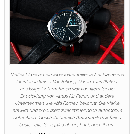
Vielleicht bedarf ein legendärer italienischer Name wie
Pininfarina keiner Vorstellung. Das in Turin (Italien)
ansässige Unternehmen war vor allem für die
Entwicklung von Autos für Ferrari und andere
Unternehmen wie Alfa Romeo bekannt. Die Marke
entwirft und produziert zwar immer noch Automobile
unter ihrem Geschäftsbereich Automobili Pininfarina
beste seite für replica uhren, hat jedoch ihren…