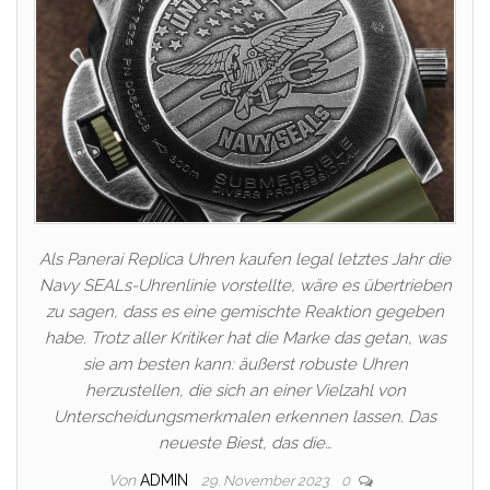
Als Panerai Replica Uhren kaufen legal letztes Jahr die
Navy SEALs-Uhrenlinie vorstellte, wäre es übertrieben
zu sagen, dass es eine gemischte Reaktion gegeben
habe. Trotz aller Kritiker hat die Marke das getan, was
sie am besten kann: äußerst robuste Uhren
herzustellen, die sich an einer Vielzahl von
Unterscheidungsmerkmalen erkennen lassen. Das
neueste Biest, das die…
Von
ADMIN
29. November 2023
0