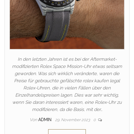
In den letzten Jahren ist es bei der Aftermarket-
modifizierten Rolex Space Mission-Uhr etwas seltsam
geworden. Was sich wirklich veränderte, waren die
Preise für gebrauchte gefälschte rolex kaufen legal
Rolex-Uhren, die in vielen Fällen über den
Einzelhandelspreisen lagen. Dies war sehr wichtig,
wenn Sie daran interessiert waren, eine Rolex-Uhr zu
modifizieren, da die Basis, mit der…
Von
ADMIN
29. November 2023
0