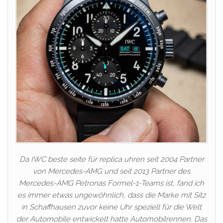
Da IWC beste seite für replica uhren seit 2004 Partner
von Mercedes-AMG und seit 2013 Partner des
Mercedes-AMG Petronas Formel-1-Teams ist, fand ich
es immer etwas ungewöhnlich, dass die Marke mit Sitz
in Schaffhausen zuvor keine Uhr speziell für die Welt
der Automobile entwickelt hatte Automobilrennen. Das