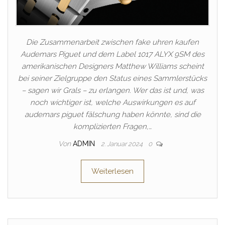
Die Zusammenarbeit zwischen fake uhren kaufen
Audemars Piguet und dem Label 1017 ALYX 9SM des
amerikanischen Designers Matthew Williams scheint
bei seiner Zielgruppe den Status eines Sammlerstücks
– sagen wir Grals – zu erlangen. Wer das ist und, was
noch wichtiger ist, welche Auswirkungen es auf
audemars piguet fälschung haben könnte, sind die
komplizierten Fragen,…
Von
ADMIN
2. Januar 2024
0
Weiterlesen