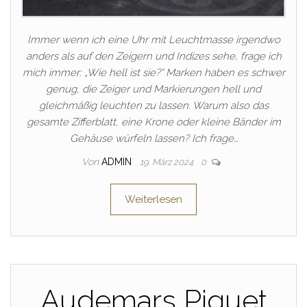
Immer wenn ich eine Uhr mit Leuchtmasse irgendwo
anders als auf den Zeigern und Indizes sehe, frage ich
mich immer: „Wie hell ist sie?“ Marken haben es schwer
genug, die Zeiger und Markierungen hell und
gleichmäßig leuchten zu lassen. Warum also das
gesamte Zifferblatt, eine Krone oder kleine Bänder im
Gehäuse würfeln lassen? Ich frage…
Von
ADMIN
19. März 2024
0
Weiterlesen
Audemars Piguet