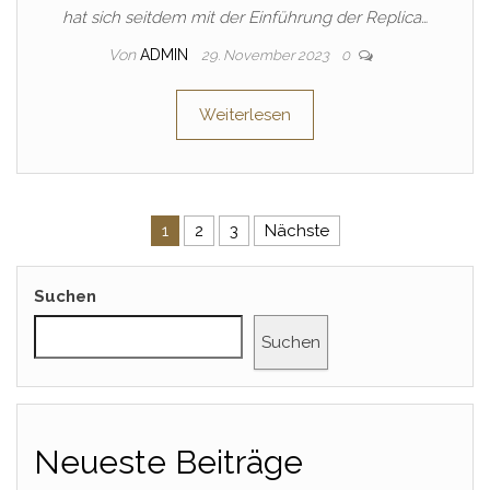
hat sich seitdem mit der Einführung der Replica…
Von
ADMIN
29. November 2023
0
Weiterlesen
Seitennummerierung der Beitr
1
2
3
Nächste
Suchen
Suchen
Neueste Beiträge