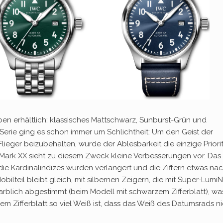
rben erhältlich: klassisches Mattschwarz, Sunburst-Grün und
-Serie ging es schon immer um Schlichtheit: Um den Geist der
 Flieger beizubehalten, wurde der Ablesbarkeit die einzige Priori
Mark XX sieht zu diesem Zweck kleine Verbesserungen vor. Das
 die Kardinalindizes wurden verlängert und die Ziffern etwas na
bilteil bleibt gleich, mit silbernen Zeigern, die mit Super-Lumi
 farblich abgestimmt (beim Modell mit schwarzem Zifferblatt), wa
em Zifferblatt so viel Weiß ist, dass das Weiß des Datumsrads ni