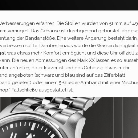
Verbesserungen erfahren. Die Stollen wurden von 51 mm auf 49
 mm verringert. Das Gehäuse ist durchgehend gebürstet, abges
 entlang der Bandanstöße. Eine weitere Änderung besteht darin,
 verbessern sollte. Darüber hinaus wurde die Wasserdichtigkeit
gal
was etwas mehr Komfort ermöglicht und diese Uhr offiziell 
es kann. Die neuen Abmessungen des Mark XX lassen es so ausse
ter anfühlen, da er kürzer ist und das Gehäuse etwas mehr
and angeboten (schwarz und blau sind auf das Zifferblatt
and geliefert) oder einem 5-Glieder-Armband mit einer Misch
opf-Faltschließe ausgestattet ist.