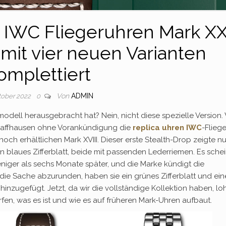
n IWC Fliegeruhren Mark X
 mit vier neuen Varianten
omplettiert
Von
ADMIN
ktober 2022
0
odell herausgebracht hat? Nein, nicht diese spezielle Version. 
chaffhausen ohne Vorankündigung die
replica uhren IWC
-Flieg
och erhältlichen Mark XVIII. Dieser erste Stealth-Drop zeigte nu
in blaues Zifferblatt, beide mit passenden Lederriemen. Es schei
 weniger als sechs Monate später, und die Marke kündigt die
 die Sache abzurunden, haben sie ein grünes Zifferblatt und ein
nzugefügt. Jetzt, da wir die vollständige Kollektion haben, lo
rfen, was es ist und wie es auf früheren Mark-Uhren aufbaut.