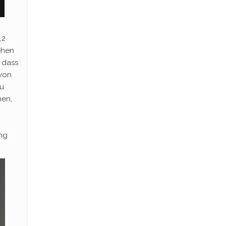
,2
ehen
 dass
 von
zu
hen,
ung