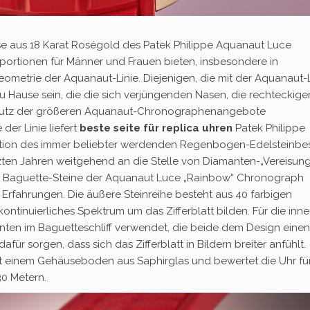
use aus 18 Karat Roségold des Patek Philippe Aquanaut Luce
portionen für Männer und Frauen bieten, insbesondere in
metrie der Aquanaut-Linie. Diejenigen, die mit der Aquanaut-L
 zu Hause sein, die die sich verjüngenden Nasen, die rechteckige
chutz der größeren Aquanaut-Chronographenangebote
 der Linie liefert
beste seite für replica uhren
Patek Philippe
tation des immer beliebter werdenden Regenbogen-Edelsteinbe
ten Jahren weitgehend an die Stelle von Diamanten-„Vereisung
n Baguette-Steine ​​der Aquanaut Luce „Rainbow“ Chronograph
Erfahrungen. Die äußere Steinreihe besteht aus 40 farbigen
kontinuierliches Spektrum um das Zifferblatt bilden. Für die inne
anten im Baguetteschliff verwendet, die beide dem Design einen
ür sorgen, dass sich das Zifferblatt in Bildern breiter anfühlt.
it einem Gehäuseboden aus Saphirglas und bewertet die Uhr für
30 Metern.