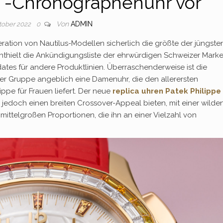
“-Chronographenuhr vor
Von
ADMIN
ktober 2022
0
ation von Nautilus-Modellen sicherlich die größte der jüngste
enthielt die Ankündigungsliste der ehrwürdigen Schweizer Mark
tes für andere Produktlinien. Überraschenderweise ist die
der Gruppe angeblich eine Damenuhr, die den allerersten
pe für Frauen liefert. Der neue
replica uhren Patek Philippe
edoch einen breiten Crossover-Appeal bieten, mit einer wilde
ttelgroßen Proportionen, die ihn an einer Vielzahl von