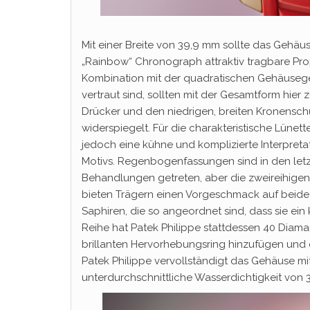
Mit einer Breite von 39,9 mm sollte das Gehä
„Rainbow“ Chronograph attraktiv tragbare Pro
Kombination mit der quadratischen Gehäusegeo
vertraut sind, sollten mit der Gesamtform hier
Drücker und den niedrigen, breiten Kronens
widerspiegelt. Für die charakteristische Lünette
jedoch eine kühne und komplizierte Interpre
Motivs. Regenbogenfassungen sind in den letz
Behandlungen getreten, aber die zweireihige
bieten Trägern einen Vorgeschmack auf beide 
Saphiren, die so angeordnet sind, dass sie ein 
Reihe hat Patek Philippe stattdessen 40 Diam
brillanten Hervorhebungsring hinzufügen und daf
Patek Philippe vervollständigt das Gehäuse m
unterdurchschnittliche Wasserdichtigkeit von 