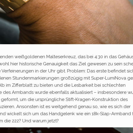
erenden weißgoldenen Malteserkreuz, das bei 4:30 in das Gehäu
wohl hier historische Genauigkeit das Ziel gewesen zu sein sche
rfeinerungen in der Uhr gibt. Problem: Das erste befindet sic
oldenen Stundenmarkierungen großzügig mit Super-LumiNova gef
b im Zifferblatt zu bieten und die Lesbarkeit bei schlechten
ite des Armbands wurde ebenfalls aktualisiert – insbesondere w
 geformt, um die ursprüngliche Stift-Kragen-Konstruktion des
zieren. Ansonsten ist es weitgehend genau so, wie es sich der
und wickelt sich um das Handgelenk wie ein 18k-Slap-Armband 
 die 222? Und warum jetzt?