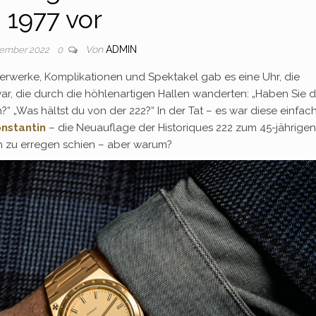
1977 vor
Von
ADMIN
vember 2022
0
erwerke, Komplikationen und Spektakel gab es eine Uhr, die
r, die durch die höhlenartigen Hallen wanderten: „Haben Sie d
 „Was hältst du von der 222?“ In der Tat – es war diese einfac
nstantin
– die Neuauflage der Historiques 222 zum 45-jährigen
n zu erregen schien – aber warum?