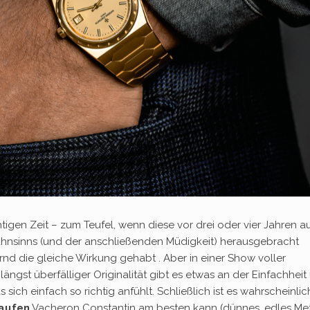
chtigen Zeit – zum Teufel, wenn diese vor drei oder vier Jahren a
sinns (und der anschließenden Müdigkeit) herausgebracht
rnd die gleiche Wirkung gehabt . Aber in einer Show voller
ängst überfälliger Originalität gibt es etwas an der Einfachheit
ch einfach so richtig anfühlt. Schließlich ist es wahrscheinlic
kaufen
Vacheron Constantin am besten kann (dünnes, edles Met