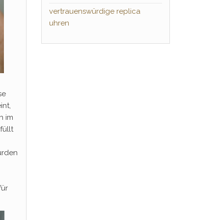
vertrauenswürdige replica
uhren
se
int,
h im
üllt
urden
für