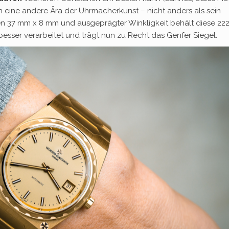
 in eine andere Ära der Uhrmacherkunst – nicht anders als sein
nken 37 mm x 8 mm und ausgeprägter Winkligkeit behält diese 222
besser verarbeitet und trägt nun zu Recht das Genfer Siegel.